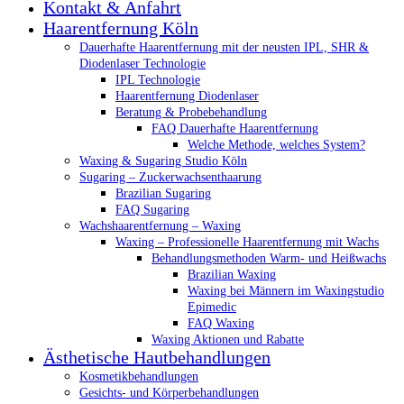
Kontakt & Anfahrt
Haarentfernung Köln
Dauerhafte Haarentfernung mit der neusten IPL, SHR &
Diodenlaser Technologie
IPL Technologie
Haarentfernung Diodenlaser
Beratung & Probebehandlung
FAQ Dauerhafte Haarentfernung
Welche Methode, welches System?
Waxing & Sugaring Studio Köln
Sugaring – Zuckerwachsenthaarung
Brazilian Sugaring
FAQ Sugaring
Wachshaarentfernung – Waxing
Waxing – Professionelle Haarentfernung mit Wachs
Behandlungsmethoden Warm- und Heißwachs
Brazilian Waxing
Waxing bei Männern im Waxingstudio
Epimedic
FAQ Waxing
Waxing Aktionen und Rabatte
Ästhetische Hautbehandlungen
Kosmetikbehandlungen
Gesichts- und Körperbehandlungen