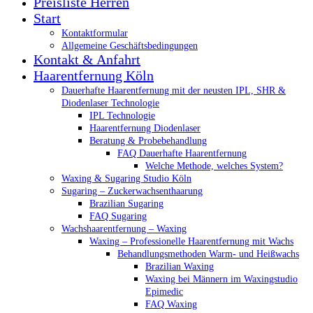
Preisliste Herren
Start
Kontaktformular
Allgemeine Geschäftsbedingungen
Kontakt & Anfahrt
Haarentfernung Köln
Dauerhafte Haarentfernung mit der neusten IPL, SHR &
Diodenlaser Technologie
IPL Technologie
Haarentfernung Diodenlaser
Beratung & Probebehandlung
FAQ Dauerhafte Haarentfernung
Welche Methode, welches System?
Waxing & Sugaring Studio Köln
Sugaring – Zuckerwachsenthaarung
Brazilian Sugaring
FAQ Sugaring
Wachshaarentfernung – Waxing
Waxing – Professionelle Haarentfernung mit Wachs
Behandlungsmethoden Warm- und Heißwachs
Brazilian Waxing
Waxing bei Männern im Waxingstudio
Epimedic
FAQ Waxing